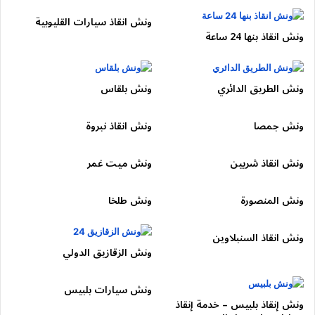
أفضل قيمة مقابل خدمة محترفة
ونش انقاذ سيارات القليوبية
🔗 ربط داخلي بخدمات ونش انقاذ
ونش انقاذ بنها 24 ساعة
القاهرة الكبري :
ونش الطريق الدائري
ونش بلقاس
لو كنت قريب من شرق القاهرة، اعتمد على
ونش مدينة نصر
.
للأعطال على الطرق السريعة، نوفر
ونش الطريق الدائري
.
ونش جمصا
ونش انقاذ نبروة
تغطية كاملة عبر
ونش القاهرة الجديدة
و
ونش الشروق
.
ونش انقاذ شربين
ونش ميت غمر
خدماتنا ممتدة أيضًا إلى:
ونش شبرا
–
ونش القناطر
–
ونش بلبيس
–
ونش الشرقية
ونش المنصورة
ونش طلخا
برقم موحد 📞
01050053007
ونش انقاذ السنبلاوين
ما تقييمك لهذا المقال ؟
ونش الزقازيق الدولي
ونش سيارات بلبيس
ونش إنقاذ بلبيس – خدمة إنقاذ