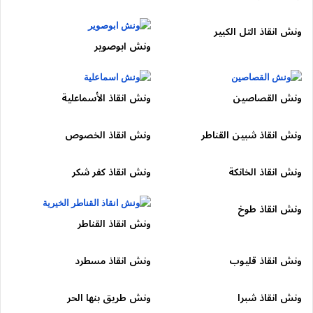
HcspoJNoF3dii9zBUuyxhK83u2VQ9E2nDus3Vil/
معرض ملك الحوادث
ونش انقاذ التل الكبير
ونش ابوصوير
⏰
ونش 24 ساعة
✔️ استقبال مكالمات طوال اليوم
ونش القصاصين
ونش انقاذ الأسماعلية
✔️ تدخل فوري في الطوارئ
✔️ التزام بالمواعيد
ونش انقاذ شبين القناطر
ونش انقاذ الخصوص
✔️ خدمة إنقاذ حقيقية مش مجرد نقل
ونش انقاذ الخانكة
ونش انقاذ كفر شكر
01050053007
📞
ونش انقاذ طوخ
💰 أسعار الونش
ونش انقاذ القناطر
أسعار مناسبة مقارنة بالخدمة
ونش انقاذ قليوب
ونش انقاذ مسطرد
تحديد السعر قبل التحرك
بدون أي مصاريف خفية
ونش انقاذ شبرا
ونش طريق بنها الحر