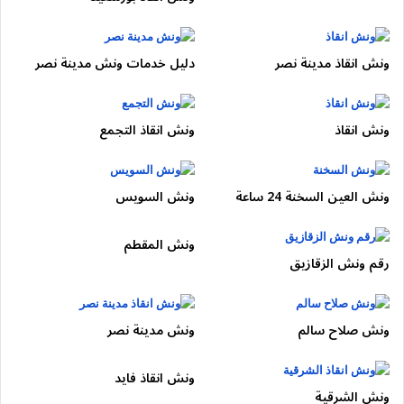
بيت الوطن
النرجس
الأندلس
ونش انقاذ مدينة نصر
دليل خدمات ونش مدينة نصر
شارع التسعين
الداون تاون
ونش انقاذ
ونش انقاذ التجمع
مهما كان مكانك داخل التجمع،
الونش هيجيلك لحد عندك
.
🚗 أنواع السيارات التي نخدمها
ونش العين السخنة 24 ساعة
ونش السويس
سيارات ملاكي
ونش المقطم
رقم ونش الزقازيق
سيارات فارهة وحديثة
سيارات منخفضة
سيارات دفع رباعي
ونش صلاح سالم
ونش مدينة نصر
سيارات حوادث وخدمة شراء السيارات
الحوادث
https://www.facebook.com/100068874758
ونش انقاذ فايد
ونش الشرقية
407/posts/pfbid0GBq24uXJCESyFxmd1QvBFLziau