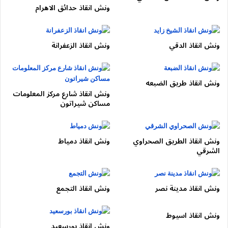
خدمة مخصصة للسيارات الرياضية والحديثة بدون خدوش أو أضرار.
ونش انقاذ حدائق الاهرام
🔹 نقل سيارات
ونش انقاذ الدقي
ونش انقاذ الزعفرانة
نقل سيارات جديدة أو مستعملة من وإلى التجمع لأي محافظة داخل
مصر.
ونش انقاذ طريق الضبعه
📞
رقم ونش التجمع:
01050053007
ونش انقاذ شارع مركز المعلومات
مساكن شيراتون
📍 مناطق تغطية
ا
لونش
ونش انقاذ الطريق الصحراوي
ونش انقاذ دمياط
نغطي جميع مناطق القاهرة الجديدة، ومنها:
الشرقي
التجمع الخامس
التجمع الأول
ونش انقاذ مدينة نصر
ونش انقاذ التجمع
التجمع الثالث
ونش انقاذ اسيوط
حي اللوتس
ونش انقاذ بورسعيد