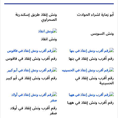
أبو زمارة لشراء الحوادث
ونش إنقاذ طريق إسكندرية
لو عربيتك عطلت فجأة أو حصل حادث داخل
التجمع الخامس
أو أي
الصحراوي
منطقة من مناطق
القاهرة الجديدة
، فأنت محتاج تدخل سريع وآمن.
ونش التجمع
يوفّر لك خدمة إنقاذ وسحب سيارات
24 ساعة
بأحدث
ونش السويس
الأوناش وسائقين محترفين، مع التزام كامل بالأمان والأسعار العادلة.
ونش انقاذ
📞
اتصل الآن:
01050053007
وصول فوري – أمان كامل – خدمة طوارئ حقيقية.
رقم أقرب ونش إنقاذ في بنها
رقم أقرب ونش إنقاذ في فاقوس
⭐
لماذا تختار ونش التجمع
؟
رقم أقرب ونش إنقاذ في
رقم أقرب ونش إنقاذ في أبو كبير
🚗 أوناش حديثة تناسب السيارات الحديثة والمنخفضة
الحسينية
⏱️ سرعة وصول داخل جميع أحياء التجمع
🧑‍🔧 خبرة كبيرة في التعامل مع أعطال وحوادث القاهرة
رقم أقرب ونش إنقاذ في ههيا
الجديدة
رقم أقرب ونش إنقاذ في أولاد
🔒 تثبيت احترافي يحافظ على العربية
صقر