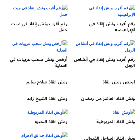
🌙
خدمة 24
ساعة بدون توقف
💰 أسعار واضحة بدون أي مصاريف خفية
رقم أقرب ونش إنقاذ في
رقم أقرب ونش إنقاذ في ميت
ونش انقاذ
هو الاختيار الآمن في أي طوارئ. اتصل الأن للحصول علي
الإبراهيميه
حمل
خدمة ونش التجمع
01050053007
🛠️ خدمات الونش بالتفصيل
رقم أقرب ونش إنقاذ في أنشاص
أرخص ونش سحب عربيات في
🔹
ونش أعطال
مفاجئة
الرمل
العدلية
بطارية، موتور، فتيس، سخونة، إطارات… الونش بيوصلك فورًا.
ارخص ونش انقاذ
ونش انقاذ صلاح سالم
🔹
ونش حوادث
التجمع
ونش انقاذ العاشر من رمضان
ونش انقاذ الشيخ زايد
رفع السيارات بعد الحوادث باحترافية كاملة، مع الحفاظ على الشاسيه
وهيكل السيارة.
ونش انقاذ المريوطية
ونش انقاذ البحيرة
🔹
ونش سيارات
منخفضة
ونش انقاذ الساحل الشمالي