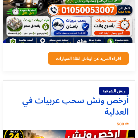
اقراء المزيد عن اوناش انقاذ السيارات
ونش الشرقية
أرخص ونش سحب عربيات في
العدلية
509