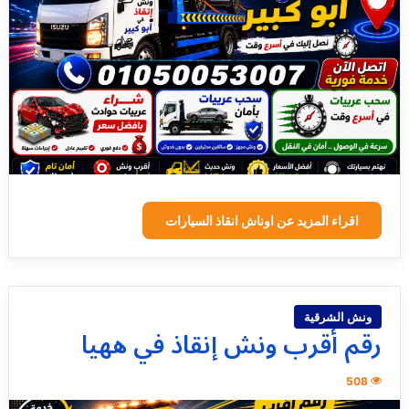
اقراء المزيد عن اوناش انقاذ السيارات
ونش الشرقية
رقم أقرب ونش إنقاذ في ههيا
508