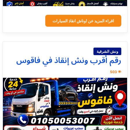
اقراء المزيد عن اوناش انقاذ السيارات
ونش الشرقية
رقم أقرب ونش إنقاذ في فاقوس
503