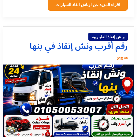
اقراء المزيد عن اوناش انقاذ السيارات
ونش إنقاذ القليبوبيه
رقم أقرب ونش إنقاذ في بنها
510