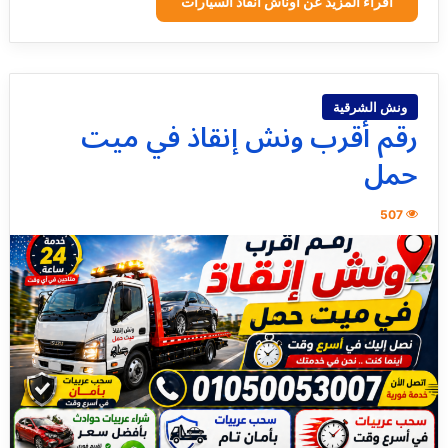
اقراء المزيد عن اوناش انقاذ السيارات
ونش الشرقية
رقم أقرب ونش إنقاذ في ميت
حمل
507