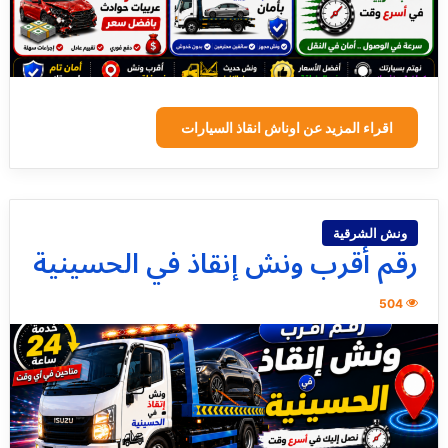
اقراء المزيد عن اوناش انقاذ السيارات
ونش الشرقية
رقم أقرب ونش إنقاذ في الحسينية
504