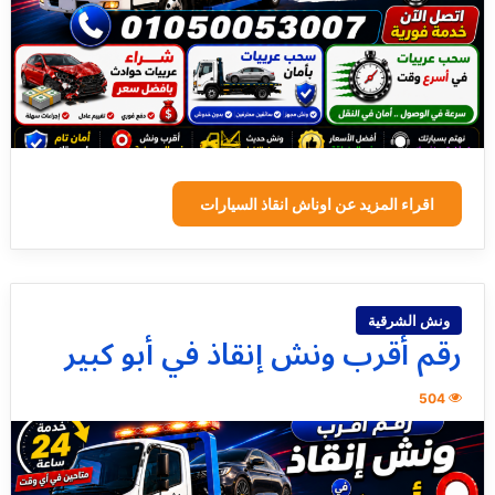
اقراء المزيد عن اوناش انقاذ السيارات
ونش الشرقية
رقم أقرب ونش إنقاذ في أبو كبير
504