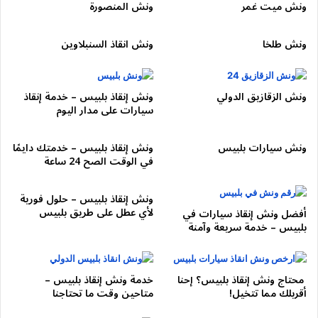
ونش ميت غمر
ونش المنصورة
⇐⇒ التجمع)
ونش طلخا
ونش انقاذ السنبلاوين
النزلات:
نزلة
السلام
ونش الزقازيق الدولي
ونش إنقاذ بلبيس – خدمة إنقاذ
نزلة طريق
السويس
سيارات على مدار اليوم
نزلة
مدينة نصر
نزلة محور المشير
ونش سيارات بلبيس
ونش إنقاذ بلبيس – خدمتك دايمًا
في الوقت الصح 24 ساعة
نزلة
التجمع الخامس
ونش إنقاذ بلبيس – حلول فورية
السمات:
سرعات عالية وحوادث إطارات
لأي عطل على طريق بلبيس
أفضل ونش إنقاذ سيارات في
الحل:
تدخل سريع وتأمين مروري قبل التحميل.
بلبيس – خدمة سريعة وآمنة
🔹 القطاع الجنوبي الشرقي (التجمع ⇐⇒
القطامية ⇐⇒ المعادي)
محتاج ونش إنقاذ بلبيس؟ إحنا
خدمة ونش إنقاذ بلبيس –
أقربلك مما تتخيل!
متاحين وقت ما تحتاجنا
النزلات: