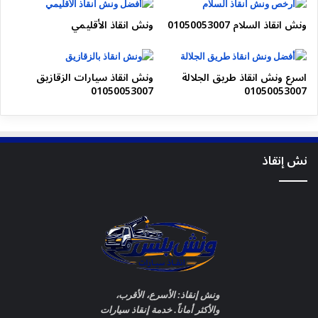
الحل الصحيح دائمًا:
طلب ونش إنقاذ محترف
.
ونش انقاذ السلام 01050053007
ونش انقاذ الأقليمي
ربط داخلي (Internal Linking)
اسرع ونش انقاذ طريق الجلالة
ونش انقاذ سيارات الزقازيق
ونش الطريق الإقليمي
01050053007
01050053007
ونش إنقاذ سيارات 24 ساعة
ونش انقاذ
ونش شيراتون
نش إنقاذ
ونش الوايلي
ونش صلاح سالم
ونش مدينة نصر
ونش التجمع
ونش العبور
خاتمة المقال
ونش إنقاذ: الأسرع، الأقرب،
والأكثر أماناً. خدمة إنقاذ سيارات