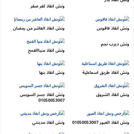
ونش انقاذ كفر صقر
📞
اتصال واحد يوفّر وقتك ويقلل الخطر: 01050053007
لماذا ونش الطريق الدائري 24 ساعة؟
ونش انقاذ فاقوس
ونش انقاذ العاشر من رمضان
ونش ديرب نجم
تمركز قريب من النزلات
ونش انقاذ منياالقمح
معرفة دقيقة بالمخارج
تقليل زمن التوقف
أمان كامل للسيارة
ونش انقاذ طريق اسماعلية
ونش انقاذ بنها
خدمة ليلًا ونهارًا
أخطاء شائعة تقلل الأمان:
ونش انقاذ الشروق
ونش انقاذ جسر السويس
01050053007
محاولة السحب بسيارة أخرى
التوقف بدون إشارات
ونش انقاذ العبور 01050053007
ونش انقاذ مدينتي
النزول المفاجئ وسط الزحام