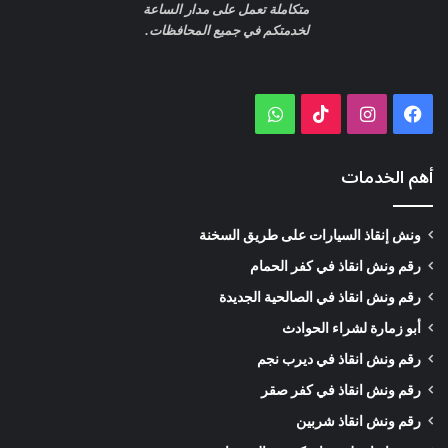
الطريق الدائري ليس مكانًا للتجربة أو المخاطرة. أي تعطل بسيط قد
متكاملة تعمل على مدار الساعة
يتحول إلى خطر حقيقي إذا لم يتم التعامل معه بسرعة واحتراف.
لخدمتكم في جميع المحافظات.
الاعتماد على
ونش الطريق الدائري
المتخصص هو القرار الأذكى
للحفاظ على سلامتك وسلامة سيارتك.
WhatsApp
TikTok
Instagram
Facebook
📞
ونش الطريق الدائري 24 ساعة –
01050053007
سرعة استجابة • أمان مروري • خبرة طرق سريعة
أهم الخدمات
تحليل حركة المرور على الطريق
الدائري وتأثيرها على أعطال السيارات
ونش إنقاذ السيارات على طريق السخنة
رقم ونش انقاذ في كفر الحمام
الطريق الدائري يُعد من أعلى الطرق في مصر من حيث
معدل المرور
رقم ونش انقاذ في الصالحية الجديدة
اليومي
، حيث يمر عليه خليط معقد من:
أبو زمارة لشراء الحوادث
رقم ونش انقاذ في ديرب نجم
سيارات ملاكي
رقم ونش انقاذ في كفر صقر
ميكروباص
رقم ونش انقاذ شربين
نقل خفيف وثقيل