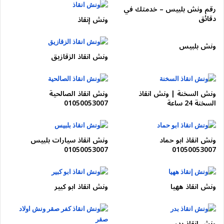
رقم ونش بلبيس – خدمتك في
نزلة القطامية
دقائق
ونش إنقاذ
نزلة
العين السخنة
ونش بلبيس
نزلة زهراء المعادي
ونش انقاذ الزقازيق
نزلة
التجمع
السمات:
أعطال سفر طويل
ونش السخنة | ونش انقاذ
ونش انقاذ الصالحية
الحل:
ونش طوارئ للطرق السريعة.
السخنة 24 ساعة
01050053007
متى تحتاج إلى ونش الطريق الدائري
فورًا؟
ونش انقاذ ابو حماد
ونش انقاذ سيارات بلبيس
01050053007
01050053007
توقف السيارة داخل حارة سريعة علي الطريق
الدائري
انفجار إطار
ونش انقاذ ههيا
ونش انقاذ ابو كبير
عطل مفاجئ بالمحرك
حادث بسيط يعيق الحركة
ونش انقاذ بدر
نفاد الوقود أو بطارية