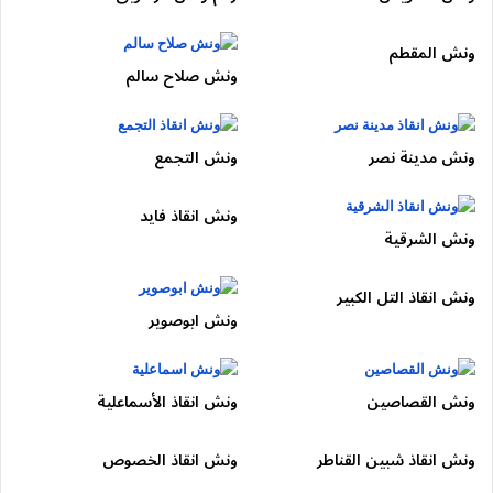
محور صفط اللبن
ونش المقطم
الأعطال الشائعة:
سخونة – توقف مفاجئ – زحام
ونش صلاح سالم
نوع الونش المناسب:
تحميل كامل لتقليل زمن التعطيل.
🔹 القطاع الغربي (المنيب ⇐⇒ الوراق ⇐⇒
ونش مدينة نصر
ونش التجمع
شبرا)
ونش انقاذ فايد
النزلات:
ونش الشرقية
نزلة فيصل
ونش انقاذ التل الكبير
نزلة
الهرم
ونش ابوصوير
نزلة صفط اللبن
نزلة الوراق
ونش القصاصين
ونش انقاذ الأسماعلية
نزلة شبرا الخيمة
محور روض الفرج
ونش انقاذ شبين القناطر
ونش انقاذ الخصوص
السمات:
اختناقات مرورية وأعطال بطارية