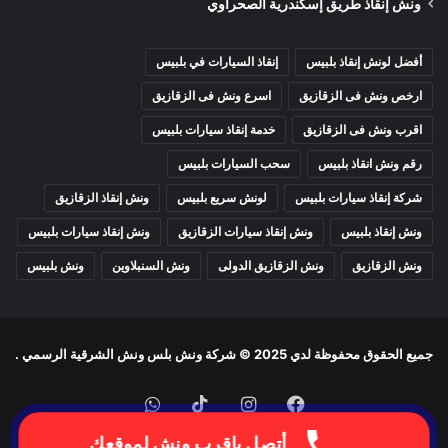
ونش إنقاذ طريق إسكندرية الصحراوي
سيارات شركات وتوصيل
هذا التنوع يخلق ضغطًا ميكانيكيًا كبيرًا على السيارات، خاصة في:
أفضل لونش إنقاذ بلبيس
إنقاذ السيارات في بلبيس
ارخص ونش فى الزقازيق
اسرع ونش فى الزقازيق
الزحام المتكرر
اقرب ونش فى الزقازيق
خدمة إنقاذ سيارات بلبيس
التوقف والانطلاق المفاجئ
رقم ونش انقاذ بلبيس
سحب السيارات بلبيس
التحميل الزائد لبعض المركبات
شركة إنقاذ سيارات بلبيس
لونش سريع بلبيس
ونش إنقاذ الزقازيق
ولهذا تظهر الحاجة المتزايدة إلى
ونش الطريق الدائري
كحل إنقاذ
ونش إنقاذ بلبيس
ونش إنقاذ سيارات الزقازيق
ونش إنقاذ سيارات بلبيس
فوري وليس مجرد خدمة إضافية.
ونش الزقازيق
ونش الزقازيق الدولى
ونش السنبلاوين
ونش بلبيس
العلاقة بين الزحام المروري وارتفاع
معدلات الأعطال
جميع الحقوق محفوظة لدي
2025 © شركة ونش بلس ونش الشرقية الرسمي
.
تحليل الأعطال الشائعة يوضح أن:
WhatsApp
TikTok
Instagram
Facebook
الزحام الطويل يسبب
سخونة المحرك
أتصل باقرب ونش لموقعك