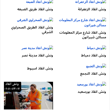
ونش انقاذ الزعفرانة
ونش انقاذ طريق الضبعه
ونش انقاذ الطريق الصحراوي
الشرقي
ونش انقاذ شارع مركز المعلومات
لماذا الطريق الدائري يحتاج
ونش
مساكن شيراتون
إنقاذ
متخصص؟
ونش انقاذ دمياط
ونش انقاذ مدينة نصر
كثافة مرورية عالية طوال اليوم
ونش انقاذ اسيوط
اختلاف مفاجئ في السرعات
ونش انقاذ التجمع
شاحنات نقل ثقيل
نزلات ومخارج متقاربة
احتمالية حوادث ثانوية عند التوقف
ونش انقاذ بورسعيد
لذلك لا يصلح أي ونش تقليدي، بل يلزم
ونش إنقاذ الطريق الدائري
بآليات تحميل كاملة وسرعة استجابة.