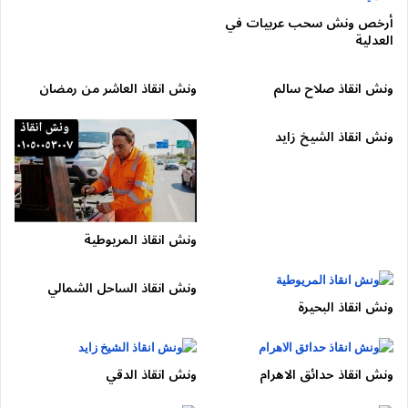
والتقاطعات. ومع هذا الضغط المروري المستمر، يصبح تعطل السيارة
أرخص ونش سحب عربيات في
خطرًا حقيقيًا يتطلب تدخلًا سريعًا من
ونش الطريق الدائري
المتخصص
العدلية
في إنقاذ السيارات على الطرق السريعة عالية الكثافة.
ونش انقاذ صلاح سالم
ونش انقاذ العاشر من رمضان
📞
رقم ونش الطريق الدائري 24 ساعة: 01050053007
ونش انقاذ الشيخ زايد
ونش انقاذ المريوطية
ونش انقاذ الساحل الشمالي
ونش انقاذ البحيرة
ونش انقاذ حدائق الاهرام
ونش انقاذ الدقي