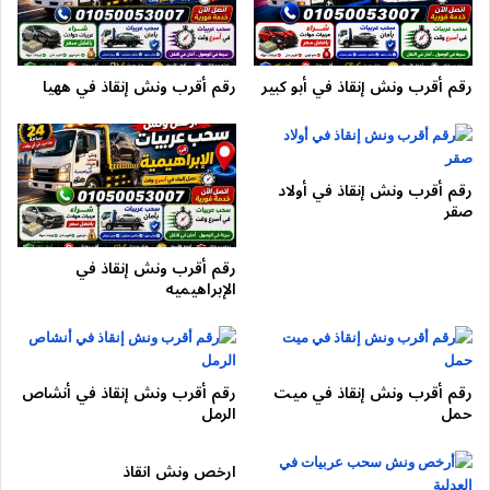
1.24.2
2) حوادث الإطارات
1.24.3
3) أعطال ميكانيكية مفاجئة
1.25
دور ونش الطريق الدائري في تقليل الشلل المروري
رقم أقرب ونش إنقاذ في أبو كبير
رقم أقرب ونش إنقاذ في ههيا
1.26
التحليل الزمني لطلبات ونش الطريق الدائري
1.26.1
أوقات الذروة:
1.26.2
الذروة الليلية:
1.27
يربط الطريق الدائري 24 بين المحاور خارجية (Contextual
رقم أقرب ونش إنقاذ في أولاد
Expansion)
صقر
1.28
دور المحتوى التثقيفي في تحسين التحويل (Conversion)
1.29
أسئلة شائعة موسعة Long-Tail ؟
رقم أقرب ونش إنقاذ في
الإبراهيميه
1.29.1
ما هو رقم ونش الدائري ؟
1.30
الخلاصة الموسعة (Authority Conclusion)
مقدمة
رقم أقرب ونش إنقاذ في ميت
رقم أقرب ونش إنقاذ في أنشاص
حمل
الرمل
يُعد الطريق الدائري من أكثر الطرق ازدحامًا وتعقيدًا في مصر، حيث
ارخص ونش انقاذ
يربط القاهرة والجيزة والقليوبية عبر شبكة ضخمة من النزلات