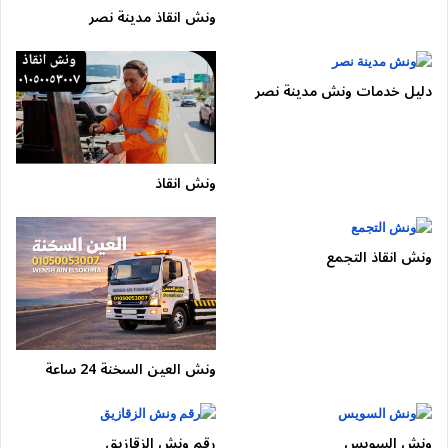
ونش انقاذ مدينة نصر
اتصل الأن للحصول علي خدمة ونش الدائري
01050053007
تقسيم الطريق الدائري حسب
دليل خدمات ونش مدينة نصر
القطاعات :
🔹 القطاع الجنوبي (المعادي ⇐⇒ المنيب)
ونش انقاذ
النزلات والتقاطعات:
ونش انقاذ التجمع
نزلة المعادي
نزلة الأوتوستراد
تقاطع القاهرة – حلوان
نزلة طرة
ونش العين السخنة 24 ساعة
نزلة زهراء المعادي
نزلة المنيب
ونش السويس
رقم ونش الزقازيق