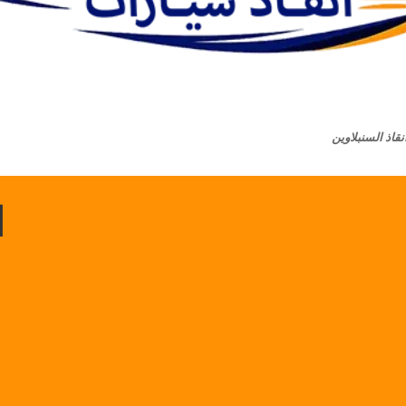
قاذ السنبلاوين
ا