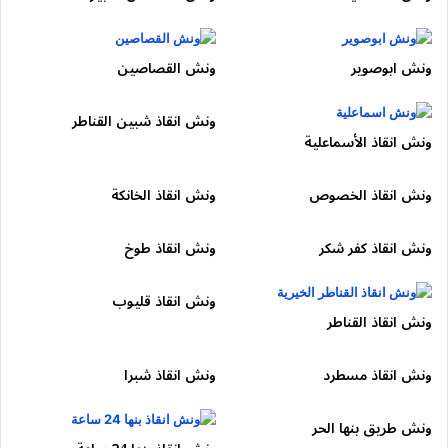
ونش انقاذ فايد
ونش انقاذ التل الكبير
كيف تطلب حدمة ونش في مدينة
نصر بسرعة؟
ونش ابوصوير
ونش القصاصين
للحصول على أفضل استجابة:
ونش انقاذ شبين القناطر
ونش انقاذ الأسماعلية
اتصل على رقم
01050053007
ونش انقاذ الخصوص
ونش انقاذ الخانكة
حدد موقعك داخل مدينة نصر
اذكر نوع السيارة
ونش انقاذ كفر شكر
ونش انقاذ طوخ
وضح نوع العطل
ونش انقاذ قليوب
بعد ذلك، سيتم إرسال
ونش سيارات مدينة نصر
فوراً إلى موقعك.
ونش انقاذ القناطر
معايير الأمان في سحب سيارات
ونش انقاذ مسطرد
ونش انقاذ شبرا
مدينة نصر
ونش طريق بنها الحر