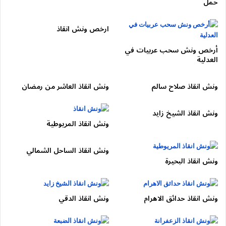
نقل آمن بدون خدوش
حمل
أسعار مناسبة
ارخص ونش انقاذ
خدمة متوفرة طوال الأسبوع
أرخص ونش سحب عربيات في
علاوة على ذلك، يتم التعامل مع جميع أنواع السيارات، سواء كانت
العدلية
ملاكي أو نقل خفيف ومتوسط وسيارات دفع رباعي أو سيارات حديثة
وكلاسكية.
ونش انقاذ صلاح سالم
ونش انقاذ العاشر من رمضان
خدمات ونش سيارات مدينة نصر
ونش انقاذ الشيخ زايد
المتاحة
ونش انقاذ المريوطية
من ناحية أخرى، لا تقتصر الخدمة على سحب السيارات فقط، بل
ونش انقاذ الساحل الشمالي
تشمل مجموعة متكاملة من الحلول.
ونش انقاذ البحيرة
سحب سيارات مدينة نصر المتعطلة
ونش انقاذ حدائق الاهرام
ونش انقاذ الدقي
إذا توقفت سيارتك لأي سبب، يمكنك الاتصال فوراً على
01050053007
، حيث يتم نقل السيارة إلى أقرب مركز صيانة بأمان