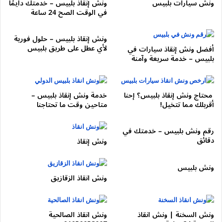
نعم، خدمة
ونش مدينة نصر
متاحة دائماً عبر
01050053007
.
ونش سيارات بلبيس
ونش إنقاذ بلبيس – خدمتك دايمًا
في الوقت الصح 24 ساعة
هل يمكن نقل السيارة خارج مدينة نصر؟
ونش إنقاذ بلبيس – حلول فورية
نعم، نوفر خدمة نقل السيارات إلى جميع المحافظات.
لأي عطل على طريق بلبيس
أفضل ونش إنقاذ سيارات في
بلبيس – خدمة سريعة وآمنة
نصائح عند تعطل سيارتك
توقف في مكان آمن
محتاج ونش إنقاذ بلبيس؟ إحنا
خدمة ونش إنقاذ بلبيس –
أقربلك مما تتخيل!
متاحين وقت ما تحتاجنا
شغل إشارات الانتظار
ضع مثلث التحذير
رقم ونش بلبيس – خدمتك في
لا تحاول تحريك السيارة إذا كان العطل كبير
دقائق
ونش إنقاذ
اتصل فوراً على
01050053007
ونش بلبيس
رقم ونش انقاذ مدينة نصر 24 ساعة
ونش انقاذ الزقازيق
إذا تعطلت سيارتك في أي مكان داخل المنطقة، لا تتردد في الاتصال
فوراً:
ونش السخنة | ونش انقاذ
ونش انقاذ الصالحية