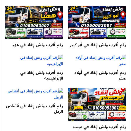
رقم أقرب ونش إنقاذ في فاقوس
ونش طريق النصر
ونش مكرم عبيد
لذلك فإن الاحتفاظ برقم خدمة ونش سيارات مثل
01050053007
يساعدك على التصرف بسرعة. بالإضافة إلى ذلك، فإن سرعة الأتصال
بخدمة ونش مدينة نصر تقلل من مخاطر تعطيل المرور أو تعرض
رقم أقرب ونش إنقاذ في أبو كبير
رقم أقرب ونش إنقاذ في ههيا
السيارة لأي أضرار إضافية.
مميزات خدمة ونش انقاذ مدينة نصر
24 ساعة
رقم أقرب ونش إنقاذ في أولاد
رقم أقرب ونش إنقاذ في
صقر
الإبراهيميه
عند الاتصال على
01050053007
ستحصل على:
خدمة
ونش انقاذ مدينة نصر
طوال اليوم
رقم أقرب ونش إنقاذ في أنشاص
الرمل
سرعة وصول خلال دقائق
أوناش حديثة هيدروليك
رقم أقرب ونش إنقاذ في ميت