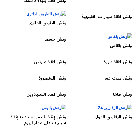
نلتزم بعدة معايير مهمة، مثل:
ونش انقاذ بنها 24 ساعة
أوناش بلاتوه حديثة
ونش انقاذ سيارات القليوبية
تثبيت السيارة جيداً
ونش الطريق الدائري
حماية الهيكل الخارجي
ونش جمصا
سائقين محترفين
ونش بلقاس
معدات رفع متطورة
ونش انقاذ نبروة
ونش انقاذ شربين
وبالتالي نضمن تقديم خدمة سحب سيارات آمنة بدون أي مخاطر.
أسئلة شائعة ؟
ونش ميت غمر
ونش المنصورة
كم يستغرق وصول ونش مدينة نصر؟
ونش طلخا
ونش انقاذ السنبلاوين
عادة من 15 إلى 30 دقيقة حسب الموقع.
ونش الزقازيق الدولي
ونش إنقاذ بلبيس – خدمة إنقاذ
هل الخدمة متاحة طوال اليوم؟
سيارات على مدار اليوم