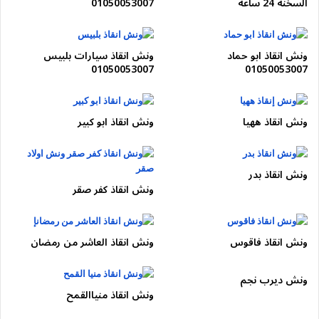
السخنة 24 ساعة
01050053007
01050053007
📞
🚗
ونش انقاذ مدينة نصر
ونش انقاذ ابو حماد
ونش انقاذ سيارات بلبيس
🕒 خدمة 24 ساعة
01050053007
01050053007
⚡ سرعة وصول
🛠️ سحب سيارات مدينة نصر بأمان
ونش انقاذ ههيا
ونش انقاذ ابو كبير
إذا كنت في مأزق الآن، فلا تتردد. اتصل فوراً على 01050053007،
واترك المهمة لمحترفي
شركة ونش بلس
. نحن ندرك أن سيارتك هي
جزء هام من حياتك اليومية، لذا نتعامل معها بأقصى درجات العناية
ونش انقاذ بدر
والاحترافية.
ونش انقاذ كفر صقر
اقراء ايضا في …..
ونش انقاذ فاقوس
ونش انقاذ العاشر من رمضان
ونش انقاذ التجمع
ونش ديرب نجم
ونش انقاذ منياالقمح
ما تقييمك لهذا المقال ؟