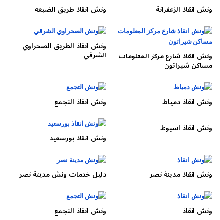
تام.
ونش انقاذ الزعفرانة
ونش انقاذ طريق الضبعه
إنقاذ السيارات الحوادث وشراء السيارات
الحوادث في مدينة نصر
ونش انقاذ الطريق الصحراوي
الشرقي
ونش انقاذ شارع مركز المعلومات
مساكن شيراتون
كذلك نوفر خدمة رفع السيارات المتضررة من الحوادث في شوارع
مدينة نصر باستخدام أوناش حديثة، وبالتالي يتم تجنب أي تكدث او
زحام مروري واي أضرار إضافية واذا رغبت في بيع سيارتك ال.
ونش انقاذ دمياط
ونش انقاذ التجمع
المساعدة على طرق مدينة نصر
ونش انقاذ اسيوط
بالإضافة إلى ذلك، تشمل الخدمات:
ونش انقاذ بورسعيد
تغيير الإطارات
ونش انقاذ مدينة نصر
دليل خدمات ونش مدينة نصر
شحن البطارية
توصيل الوقود
فتح السيارات المغلقة شرط وجود اثبات ملكية
ونش انقاذ
ونش انقاذ التجمع