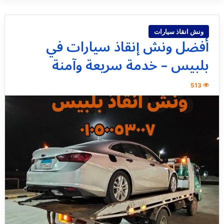
ونش انقاذ سيارات
أفضل ونش إنقاذ سيارات في
بلبيس – خدمة سريعة وآمنة
513