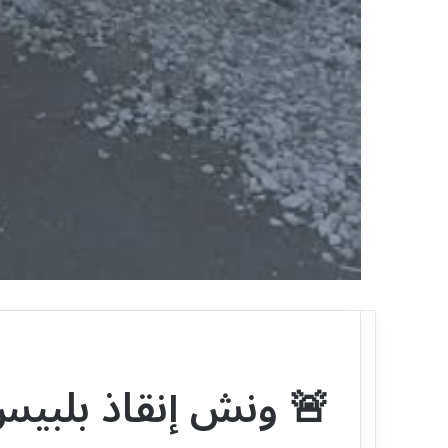
🚨 ونش إنقاذ بلبيس 24 ساعة – الحل الآمن لكل أعطال ا